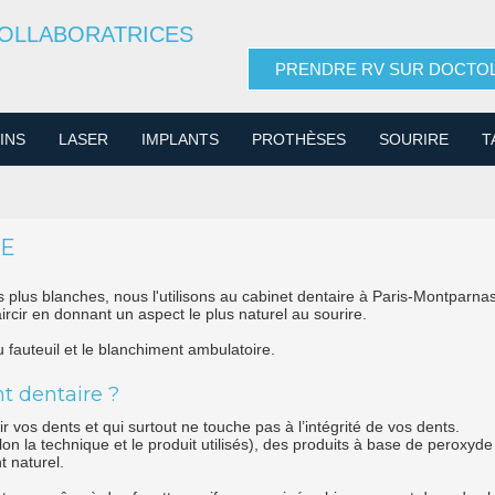
COLLABORATRICES
PRENDRE RV SUR DOCTOL
INS
LASER
IMPLANTS
PROTHÈSES
SOURIRE
T
RE
 plus blanches, nous l'utilisons au cabinet dentaire à Paris-Montparnas
ircir en donnant un aspect le plus naturel au sourire.
u fauteuil et le blanchiment ambulatoire.
t dentaire ?
r vos dents et qui surtout ne touche pas à l’intégrité de vos dents.
on la technique et le produit utilisés), des produits à base de peroxyde 
t naturel.