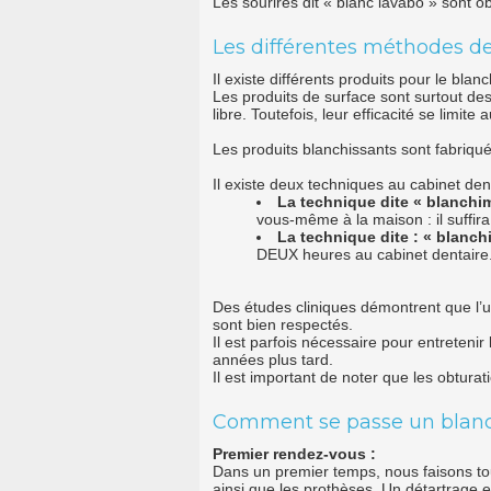
Les sourires dit « blanc lavabo » sont 
Les différentes méthodes d
Il existe différents produits pour le bla
Les produits de surface sont surtout de
libre. Toutefois, leur efficacité se limit
Les produits blanchissants sont fabriqué
Il existe deux techniques au cabinet dent
La technique dite « blanchi
vous-même à la maison : il suffira
La technique dite : « blanch
DEUX heures au cabinet dentaire. 
Des études cliniques démontrent que l’uti
sont bien respectés.
Il est parfois nécessaire pour entreteni
années plus tard.
Il est important de noter que les obtura
Comment se passe un blanc
Premier rendez-vous :
Dans un premier temps, nous faisons tout
ainsi que les prothèses. Un détartrage 