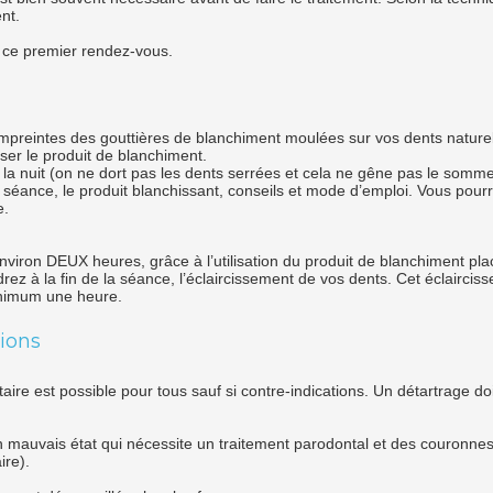
nt.
e ce premier rendez-vous.
mpreintes des gouttières de blanchiment moulées sur vos dents naturel
ser le produit de blanchiment.
l la nuit (on ne dort pas les dents serrées et cela ne gêne pas le somme
séance, le produit blanchissant, conseils et mode d’emploi. Vous pour
e.
viron DEUX heures, grâce à l’utilisation du produit de blanchiment pla
rez à la fin de la séance, l’éclaircissement de vos dents. Cet éclaircis
inimum une heure.
tions
taire est possible pour tous sauf si contre-indications. Un détartrage doi
mauvais état qui nécessite un traitement parodontal et des couronnes
ire).