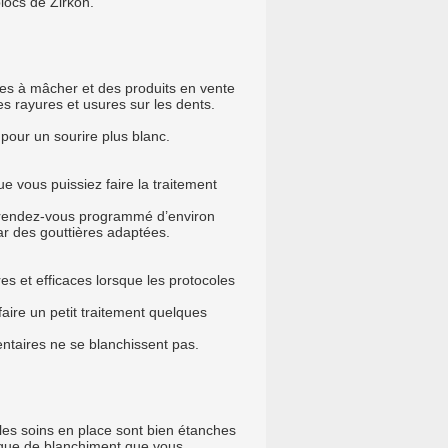
locs de Zirkon.
mes à mâcher et des produits en vente
des rayures et usures sur les dents.
 pour un sourire plus blanc.
ue vous puissiez faire la traitement
re rendez-vous programmé d’environ
ar des gouttières adaptées.
res et efficaces lorsque les protocoles
faire un petit traitement quelques
entaires ne se blanchissent pas.
 les soins en place sont bien étanches
nique de blanchiment que vous