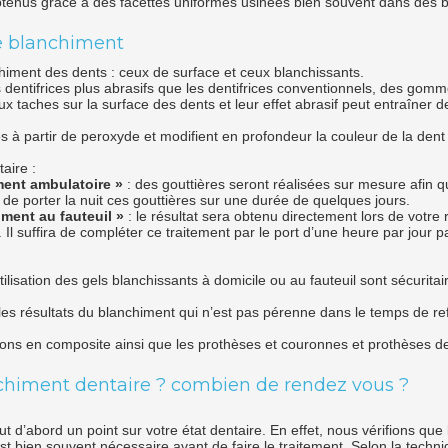
obtenus grâce à des facettes uniformes usinées bien souvent dans des b
e blanchiment
nchiment des dents : ceux de surface et ceux blanchissants.
s dentifrices plus abrasifs que les dentifrices conventionnels, des gom
e aux taches sur la surface des dents et leur effet abrasif peut entraîner 
s à partir de peroxyde et modifient en profondeur la couleur de la dent
aire :
ment ambulatoire »
: des gouttières seront réalisées sur mesure afin q
 de porter la nuit ces gouttières sur une durée de quelques jours.
iment au fauteuil »
: le résultat sera obtenu directement lors de vot
Il suffira de compléter ce traitement par le port d’une heure par jour p
lisation des gels blanchissants à domicile ou au fauteuil sont sécuritai
r les résultats du blanchiment qui n’est pas pérenne dans le temps de re
tions en composite ainsi que les prothèses et couronnes et prothèses d
himent dentaire ? combien de rendez vous ?
 d’abord un point sur votre état dentaire. En effet, nous vérifions que
est bien souvent nécessaire avant de faire le traitement. Selon la tech