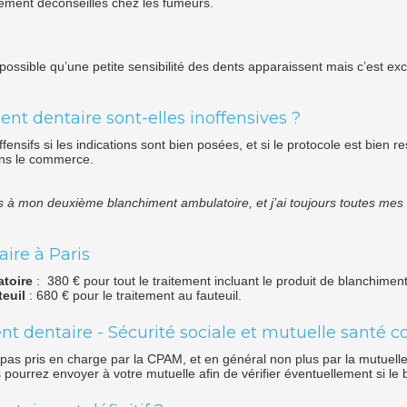
vement déconseillés chez les fumeurs.
t possible qu’une petite sensibilité des dents apparaissent mais c’est e
nt dentaire sont-elles inoffensives ?
ensifs si les indications sont bien posées, et si le protocole est bien r
ans le commerce.
 suis à mon deuxième blanchiment ambulatoire, et j’ai toujours toutes m
ire à Paris
toire
: 380 € pour tout le traitement incluant le produit de blanchiment 
teuil
: 680 € pour le traitement au fauteuil.
dentaire - Sécurité sociale et mutuelle santé 
pas pris en charge par la CPAM, et en général non plus par la mutuelle
pourrez envoyer à votre mutuelle afin de vérifier éventuellement si le 