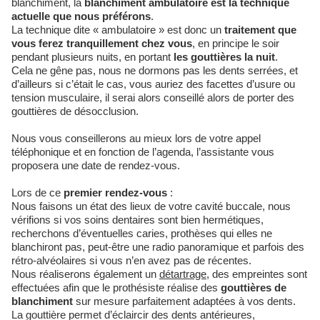
blanchiment, la
blanchiment ambulatoire est la technique
actuelle que nous préférons
.
La technique dite « ambulatoire » est donc un
traitement que
vous ferez tranquillement chez vous
, en principe le soir
pendant plusieurs nuits, en portant
les gouttières la nuit
.
Cela ne gêne pas, nous ne dormons pas les dents serrées, et
d’ailleurs si c’était le cas, vous auriez des facettes d’usure ou
tension musculaire, il serai alors conseillé alors de porter des
gouttières de désocclusion.
Nous vous conseillerons au mieux lors de votre appel
téléphonique et en fonction de l’agenda, l’assistante vous
proposera une date de rendez-vous.
Lors de ce
premier rendez-vous
:
Nous faisons un état des lieux de votre cavité buccale, nous
vérifions si vos soins dentaires sont bien hermétiques,
recherchons d’éventuelles caries, prothèses qui elles ne
blanchiront pas, peut-être une radio panoramique et parfois des
rétro-alvéolaires si vous n’en avez pas de récentes.
Nous réaliserons également un
détartrage
, des empreintes sont
effectuées afin que le prothésiste réalise des
gouttières de
blanchiment
sur mesure parfaitement adaptées à vos dents.
La gouttière permet d’éclaircir des dents antérieures,