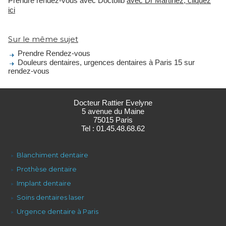
Prendre rendez-vous avec Doctolib
avec Dr Martinez, cliquez
ici
Sur le même sujet
Prendre Rendez-vous
Douleurs dentaires, urgences dentaires à Paris 15 sur
rendez-vous
Docteur Rattier Evelyne
5 avenue du Maine
75015 Paris
Tel : 01.45.48.68.62
Blanchiment dentaire
Prothèse dentaire
Implant dentaire
Soins dentaires laser
Urgence dentaire à Paris