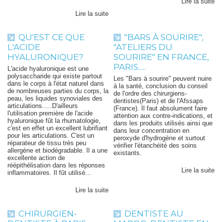
Lire la suite
Lire la suite
QU'EST CE QUE
"BARS À SOURIRE",
L'ACIDE
"ATELIERS DU
HYALURONIQUE?
SOURIRE" EN FRANCE,
PARIS.....
L'acide hyaluronique est une
polysaccharide qui existe partout
Les "Bars à sourire" peuvent nuire
dans le corps à l'état naturel dans
à la santé, conclusion du conseil
de nombreuses parties du corps, la
de l'ordre des chirurgiens-
peau, les liquides synoviales des
dentistes(Paris) et de l'Afssaps
articulations.....D'ailleurs
(France). Il faut absolument faire
l'utilisation première de l'acide
attention aux contre-indications, et
hyaluronique fût la rhumatologie,
dans les produits utilisés ainsi que
c'est en effet un excellent lubrifiant
dans leur concentration en
pour les articulations. C'est un
peroxyde d'hydrogène et surtout
réparateur de tissu très peu
vérifier l'étanchéité des soins
allergène et biodégradable. Il a une
existants.
excellente action de
réépithélisation dans les réponses
Lire la suite
inflammatoires. Il fût utilisé...
Lire la suite
CHIRURGIEN-
DENTISTE AU