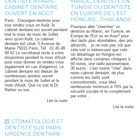
DENTISTE À PARIS -
MAROC, DENTISTE EN
CABINET DENTAIRE
TUNISIE OU DENTISTE
OUVERT EN AOÛT
EN EUROPE DE L'EST :
HONGRIE....THAILANDE.
Paris : Chirurgien-dentiste pour
tout rendez-vous en Août, le
Pourquoi aller "chercher" un
cabinet dentaire est ouvert pendant
dentiste au Maroc, en Tunisie, en
tout le mois de mois de Juillet
Europe de l'Est ou en Asie? pour
ainsi qu'en Août. Le cabinet
des tarifs plus abordables, des prix
dentaire est situé, 5 Avenue du
attractifs....je ne suis pas sûr que
Maine 75015 Paris, Tél.: 01 45 48
cela soit si intéressant que cela :
68 62 Le secrétariat reste à votre
Un détartrage en Hongrie est
disposition pendant le mois d'Août
affiché dans certaines cliniques à
pour vous donner un rendez-vous
60 euros, une radio panoramique,
(également en cas d'urgence). Le
30 euros : c'est moins "cher" dans
cabinet dentaire est depuis de
notre cabinet dentaire, de plus
nombreuses années ouvert
comme les tarifs sont
pendant le mois de Juillet et le
conventionnés, vous êtes
mois d'Août. Que ce soit le Dr
remboursés minimum à 70% par la
Rattier ou ses...
sécurité sociale et le complément
par votre...
Lire la suite
Lire la suite
STOMATOLOGIE ET
DENTISTE SUR PARIS :
URGENCE DENTAIRE -