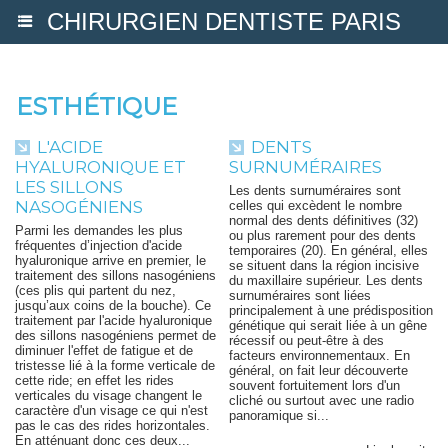
CHIRURGIEN DENTISTE PARIS
ESTHÉTIQUE
L'ACIDE
DENTS
HYALURONIQUE ET
SURNUMÉRAIRES
LES SILLONS
Les dents surnuméraires sont
NASOGÉNIENS
celles qui excèdent le nombre
normal des dents définitives (32)
Parmi les demandes les plus
ou plus rarement pour des dents
fréquentes d’injection d'acide
temporaires (20). En général, elles
hyaluronique arrive en premier, le
se situent dans la région incisive
traitement des sillons nasogéniens
du maxillaire supérieur. Les dents
(ces plis qui partent du nez,
surnuméraires sont liées
jusqu’aux coins de la bouche). Ce
principalement à une prédisposition
traitement par l'acide hyaluronique
génétique qui serait liée à un gêne
des sillons nasogéniens permet de
récessif ou peut-être à des
diminuer l'effet de fatigue et de
facteurs environnementaux. En
tristesse lié à la forme verticale de
général, on fait leur découverte
cette ride; en effet les rides
souvent fortuitement lors d'un
verticales du visage changent le
cliché ou surtout avec une radio
caractère d'un visage ce qui n'est
panoramique si...
pas le cas des rides horizontales.
En atténuant donc ces deux...